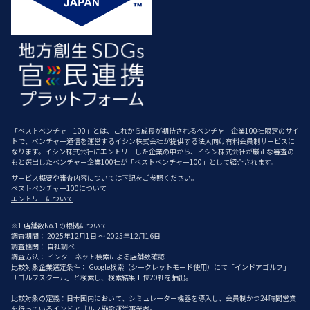
「ベストベンチャー100」とは、これから成長が期待されるベンチャー企業100社限定のサイ
トで、ベンチャー通信を運営するイシン株式会社が提供する法人向け有料会員制サービスに
なります。イシン株式会社にエントリーした企業の中から、イシン株式会社が厳正な審査の
もと選出したベンチャー企業100社が「ベストベンチャー100」として紹介されます。
サービス概要や審査内容については下記をご参照ください。
ベストベンチャー100について
エントリーについて
※1 店舗数No.1の根拠について
調査期間： 2025年12月1日 ～ 2025年12月16日
調査機関： 自社調べ
調査方法： インターネット検索による店舗数確認
比較対象企業選定条件： Google検索（シークレットモード使用）にて「インドアゴルフ」
「ゴルフスクール」と検索し、検索結果上位20社を抽出。
比較対象の定義：日本国内において、シミュレーター機器を導入し、会員制かつ24時間営業
を行っているインドアゴルフ施設運営事業者。