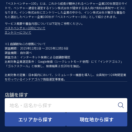
「ベストベンチャー100」とは、これから成長が期待されるベンチャー企業100社限定のサイ
トで、ベンチャー通信を運営するイシン株式会社が提供する法人向け有料会員制サービスに
なります。イシン株式会社にエントリーした企業の中から、イシン株式会社が厳正な審査の
もと選出したベンチャー企業100社が「ベストベンチャー100」として紹介されます。
サービス概要や審査内容については下記をご参照ください。
ベストベンチャー100について
エントリーについて
※1 店舗数No.1の根拠について
調査期間： 2025年12月1日 ～ 2025年12月16日
調査機関： 自社調べ
調査方法： インターネット検索による店舗数確認
比較対象企業選定条件： Google検索（シークレットモード使用）にて「インドアゴルフ」
「ゴルフスクール」と検索し、検索結果上位20社を抽出。
比較対象の定義：日本国内において、シミュレーター機器を導入し、会員制かつ24時間営業
を行っているインドアゴルフ施設運営事業者。
店舗を探す
エリアから探す
現在地から探す