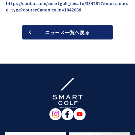
https://coubic.com/smartgolf_misato/3342817/book/cours
e_type?courseCanonicalId=1042086
ニュース一覧へ戻る