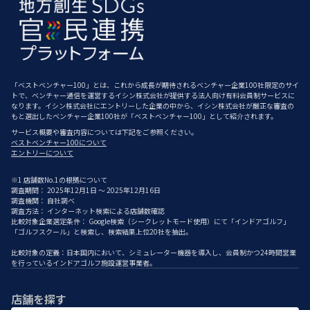
「ベストベンチャー100」とは、これから成長が期待されるベンチャー企業100社限定のサイ
トで、ベンチャー通信を運営するイシン株式会社が提供する法人向け有料会員制サービスに
なります。イシン株式会社にエントリーした企業の中から、イシン株式会社が厳正な審査の
もと選出したベンチャー企業100社が「ベストベンチャー100」として紹介されます。
サービス概要や審査内容については下記をご参照ください。
ベストベンチャー100について
エントリーについて
※1 店舗数No.1の根拠について
調査期間： 2025年12月1日 ～ 2025年12月16日
調査機関： 自社調べ
調査方法： インターネット検索による店舗数確認
比較対象企業選定条件： Google検索（シークレットモード使用）にて「インドアゴルフ」
「ゴルフスクール」と検索し、検索結果上位20社を抽出。
比較対象の定義：日本国内において、シミュレーター機器を導入し、会員制かつ24時間営業
を行っているインドアゴルフ施設運営事業者。
店舗を探す