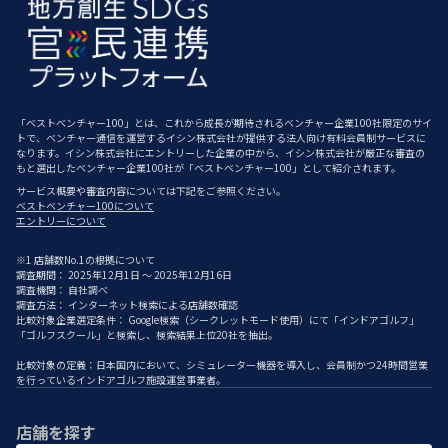
「ベストベンチャー100」とは、これから成長が期待されるベンチャー企業100社限定のサイ
トで、ベンチャー通信を運営するイシン株式会社が提供する法人向け有料会員制サービスに
なります。イシン株式会社にエントリーした企業の中から、イシン株式会社が厳正な審査の
もと選出したベンチャー企業100社が「ベストベンチャー100」として紹介されます。
サービス概要や審査内容については下記をご参照ください。
ベストベンチャー100について
エントリーについて
※1 店舗数No.1の根拠について
調査期間： 2025年12月1日 ～ 2025年12月16日
調査機関： 自社調べ
調査方法： インターネット検索による店舗数確認
比較対象企業選定条件： Google検索（シークレットモード使用）にて「インドアゴルフ」
「ゴルフスクール」と検索し、検索結果上位20社を抽出。
比較対象の定義：日本国内において、シミュレーター機器を導入し、会員制かつ24時間営業
を行っているインドアゴルフ施設運営事業者。
店舗を探す