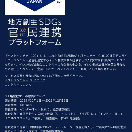
「ベストベンチャー100」とは、これから成長が期待されるベンチャー企業100社限定のサイ
トで、ベンチャー通信を運営するイシン株式会社が提供する法人向け有料会員制サービスに
なります。イシン株式会社にエントリーした企業の中から、イシン株式会社が厳正な審査の
もと選出したベンチャー企業100社が「ベストベンチャー100」として紹介されます。
サービス概要や審査内容については下記をご参照ください。
ベストベンチャー100について
エントリーについて
※1 店舗数No.1の根拠について
調査期間： 2025年12月1日 ～ 2025年12月16日
調査機関： 自社調べ
調査方法： インターネット検索による店舗数確認
比較対象企業選定条件： Google検索（シークレットモード使用）にて「インドアゴルフ」
「ゴルフスクール」と検索し、検索結果上位20社を抽出。
比較対象の定義：日本国内において、シミュレーター機器を導入し、会員制かつ24時間営業
を行っているインドアゴルフ施設運営事業者。