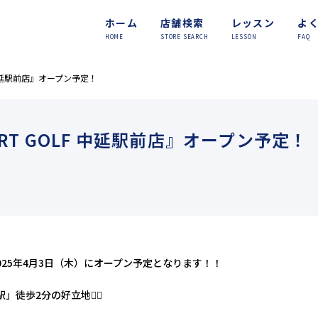
ホーム
店舗検索
レッスン
よ
HOME
STORE SEARCH
LESSON
FAQ
F 中延駅前店』オープン予定！
ART GOLF 中延駅前店』オープン予定！
が2025年4月3日（木）にオープン予定となります！！
歩2分の好立地🚶‍♀️