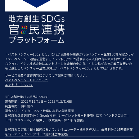
「ベストベンチャー100」とは、これから成長が期待されるベンチャー企業100社限定のサイ
トで、ベンチャー通信を運営するイシン株式会社が提供する法人向け有料会員制サービスに
なります。イシン株式会社にエントリーした企業の中から、イシン株式会社が厳正な審査の
もと選出したベンチャー企業100社が「ベストベンチャー100」として紹介されます。
サービス概要や審査内容については下記をご参照ください。
ベストベンチャー100について
エントリーについて
※1 店舗数No.1の根拠について
調査期間： 2025年12月1日 ～ 2025年12月16日
調査機関： 自社調べ
調査方法： インターネット検索による店舗数確認
比較対象企業選定条件： Google検索（シークレットモード使用）にて「インドアゴルフ」
「ゴルフスクール」と検索し、検索結果上位20社を抽出。
比較対象の定義：日本国内において、シミュレーター機器を導入し、会員制かつ24時間営業
を行っているインドアゴルフ施設運営事業者。