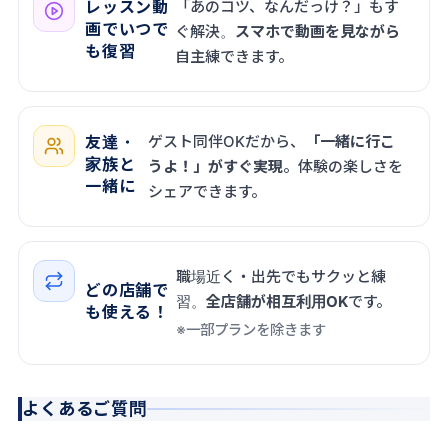
レッスン動
「あのコツ、なんだっけ？」もす
画でいつで
ぐ解決。
スマホで動画を見ながら
も復習
自主練できます。
友達・
ゲスト同伴OKだから、
「一緒に行こ
家族と
うよ！」がすぐ実現
。体験の楽しさを
一緒に
シェアできます。
職場近く・出先でもサクッと練
どの店舗で
習。
全店舗が相互利用OK
です。
も使える！
※一部プランを除きます
よくあるご質問