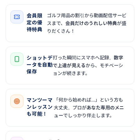
会員限
ゴルフ用品の割引から動画配信サービ
定の優
スまで、
会員だけのうれしい特典
が盛
待特典
りだくさん！
ショットデ
打った瞬間にスマホへ記録。
数字
ータを自動
で上達が見える
から、モチベーシ
保存
ョンが続きます。
マンツーマ
「何から始めれば…」という方も
ンレッスン
大丈夫。プロが
あなた専用のメニ
も可能！
ュー
でしっかり伴走します。