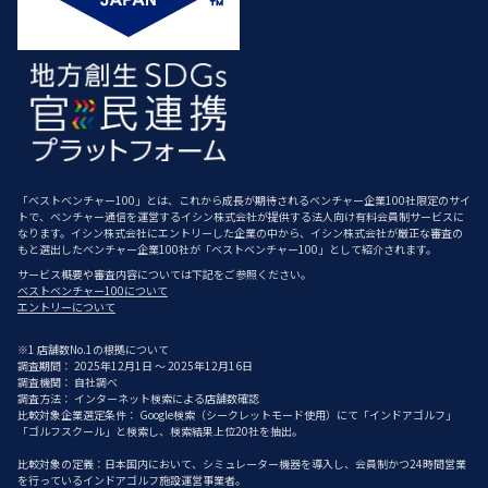
「ベストベンチャー100」とは、これから成長が期待されるベンチャー企業100社限定のサイ
トで、ベンチャー通信を運営するイシン株式会社が提供する法人向け有料会員制サービスに
なります。イシン株式会社にエントリーした企業の中から、イシン株式会社が厳正な審査の
もと選出したベンチャー企業100社が「ベストベンチャー100」として紹介されます。
サービス概要や審査内容については下記をご参照ください。
ベストベンチャー100について
エントリーについて
※1 店舗数No.1の根拠について
調査期間： 2025年12月1日 ～ 2025年12月16日
調査機関： 自社調べ
調査方法： インターネット検索による店舗数確認
比較対象企業選定条件： Google検索（シークレットモード使用）にて「インドアゴルフ」
「ゴルフスクール」と検索し、検索結果上位20社を抽出。
比較対象の定義：日本国内において、シミュレーター機器を導入し、会員制かつ24時間営業
を行っているインドアゴルフ施設運営事業者。