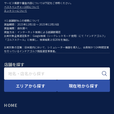
サービス概要や審査内容については下記をご参照ください。
ベストベンチャー100について
エントリーについて
※1 店舗数No.1の根拠について
調査期間： 2025年12月1日 ～ 2025年12月16日
調査機関： 自社調べ
調査方法： インターネット検索による店舗数確認
比較対象企業選定条件： Google検索（シークレットモード使用）にて「インドアゴルフ」
「ゴルフスクール」と検索し、検索結果上位20社を抽出。
比較対象の定義：日本国内において、シミュレーター機器を導入し、会員制かつ24時間営業
を行っているインドアゴルフ施設運営事業者。
店舗を探す
エリアから探す
現在地から探す
HOME