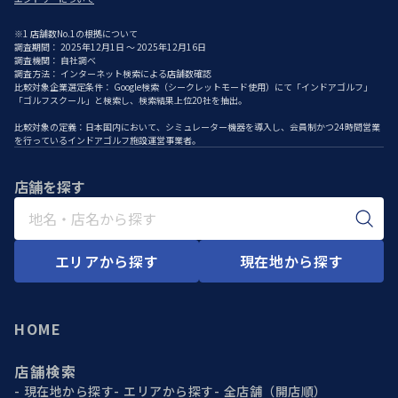
※1 店舗数No.1の根拠について
調査期間： 2025年12月1日 ～ 2025年12月16日
調査機関： 自社調べ
調査方法： インターネット検索による店舗数確認
比較対象企業選定条件： Google検索（シークレットモード使用）にて「インドアゴルフ」
「ゴルフスクール」と検索し、検索結果上位20社を抽出。
比較対象の定義：日本国内において、シミュレーター機器を導入し、会員制かつ24時間営業
を行っているインドアゴルフ施設運営事業者。
店舗を探す
エリアから探す
現在地から探す
HOME
店舗検索
現在地から探す
エリアから探す
全店舗（開店順）