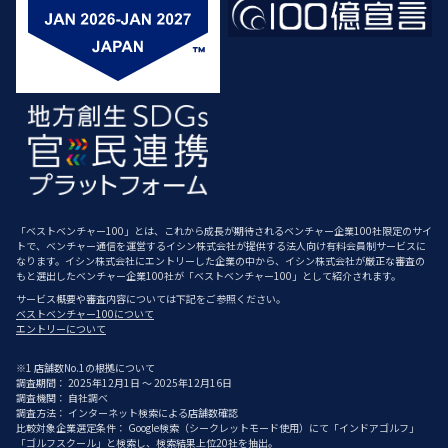
「ベストベンチャー100」とは、これから成長が期待されるベンチャー企業100社限定のサイ
トで、ベンチャー通信を運営するイシン株式会社が提供する法人向け有料会員制サービスに
なります。イシン株式会社にエントリーした企業の中から、イシン株式会社が厳正な審査の
もと選出したベンチャー企業100社が「ベストベンチャー100」として紹介されます。
サービス概要や審査内容については下記をご参照ください。
ベストベンチャー100について
エントリーについて
※1 店舗数No.1の根拠について
調査期間： 2025年12月1日 ～ 2025年12月16日
調査機関： 自社調べ
調査方法： インターネット検索による店舗数確認
比較対象企業選定条件： Google検索（シークレットモード使用）にて「インドアゴルフ」
「ゴルフスクール」と検索し、検索結果上位20社を抽出。