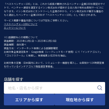
「ベストベンチャー100」とは、これから成長が期待されるベンチャー企業100社限定のサイ
トで、ベンチャー通信を運営するイシン株式会社が提供する法人向け有料会員制サービスに
なります。イシン株式会社にエントリーした企業の中から、イシン株式会社が厳正な審査の
もと選出したベンチャー企業100社が「ベストベンチャー100」として紹介されます。
サービス概要や審査内容については下記をご参照ください。
ベストベンチャー100について
エントリーについて
※1 店舗数No.1の根拠について
調査期間： 2025年12月1日 ～ 2025年12月16日
調査機関： 自社調べ
調査方法： インターネット検索による店舗数確認
比較対象企業選定条件： Google検索（シークレットモード使用）にて「インドアゴルフ」
「ゴルフスクール」と検索し、検索結果上位20社を抽出。
比較対象の定義：日本国内において、シミュレーター機器を導入し、会員制かつ24時間営業
を行っているインドアゴルフ施設運営事業者。
店舗を探す
エリアから探す
現在地から探す