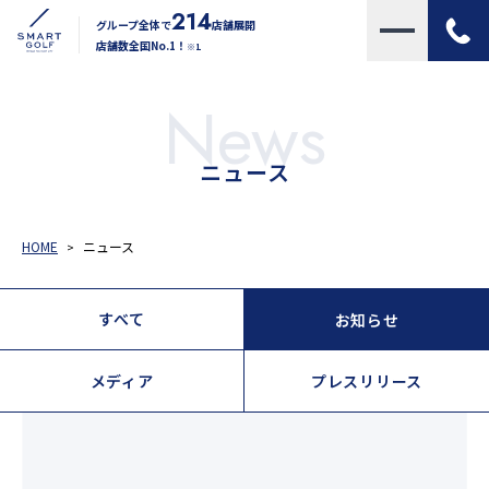
214
グループ全体で
店舗展開
店舗数全国No.1！
※1
News
ニュース
HOME
ニュース
すべて
お知らせ
メディア
プレスリリース