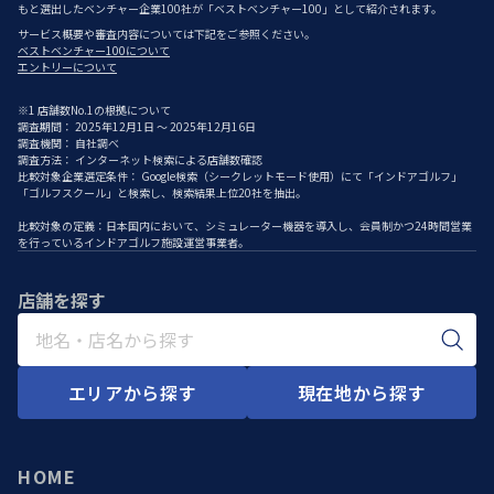
もと選出したベンチャー企業100社が「ベストベンチャー100」として紹介されます。
サービス概要や審査内容については下記をご参照ください。
ベストベンチャー100について
エントリーについて
※1 店舗数No.1の根拠について
調査期間： 2025年12月1日 ～ 2025年12月16日
調査機関： 自社調べ
調査方法： インターネット検索による店舗数確認
比較対象企業選定条件： Google検索（シークレットモード使用）にて「インドアゴルフ」
「ゴルフスクール」と検索し、検索結果上位20社を抽出。
比較対象の定義：日本国内において、シミュレーター機器を導入し、会員制かつ24時間営業
を行っているインドアゴルフ施設運営事業者。
店舗を探す
エリアから探す
現在地から探す
HOME