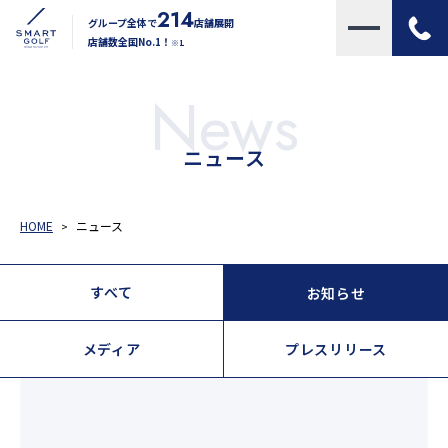
214
グループ全体で
店舗展開
店舗数全国No.1！
※1
News
ニュース
HOME
ニュース
すべて
お知らせ
メディア
プレスリリース