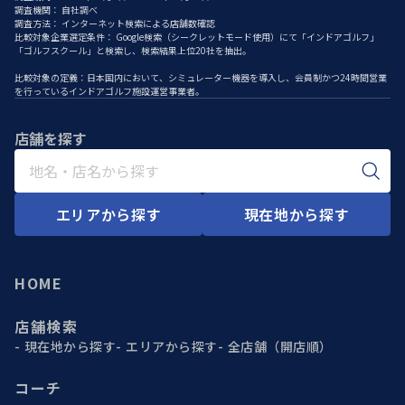
調査機関： 自社調べ
調査方法： インターネット検索による店舗数確認
比較対象企業選定条件： Google検索（シークレットモード使用）にて「インドアゴルフ」
「ゴルフスクール」と検索し、検索結果上位20社を抽出。
比較対象の定義：日本国内において、シミュレーター機器を導入し、会員制かつ24時間営業
を行っているインドアゴルフ施設運営事業者。
店舗を探す
エリアから探す
現在地から探す
HOME
店舗検索
現在地から探す
エリアから探す
全店舗（開店順）
コーチ