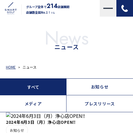
214
グループ全体で
店舗展開
店舗数全国No.1！
※1
News
ニュース
HOME
ニュース
お知らせ
すべて
メディア
プレスリリース
2024年6月3日（月）浄心店OPEN‼️
お知らせ