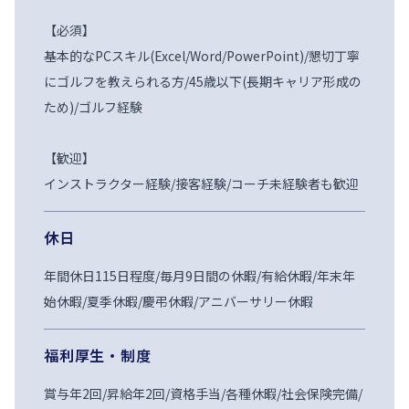
【必須】

基本的なPCスキル(Excel/Word/PowerPoint)/懇切丁寧
にゴルフを教えられる方/45歳以下(長期キャリア形成の
ため)/ゴルフ経験

【歓迎】

インストラクター経験/接客経験/コーチ未経験者も歓迎
休日
年間休日115日程度/毎月9日間の休暇/有給休暇/年末年
始休暇/夏季休暇/慶弔休暇/アニバーサリー休暇
福利厚生・制度
賞与年2回/昇給年2回/資格手当/各種休暇/社会保険完備/