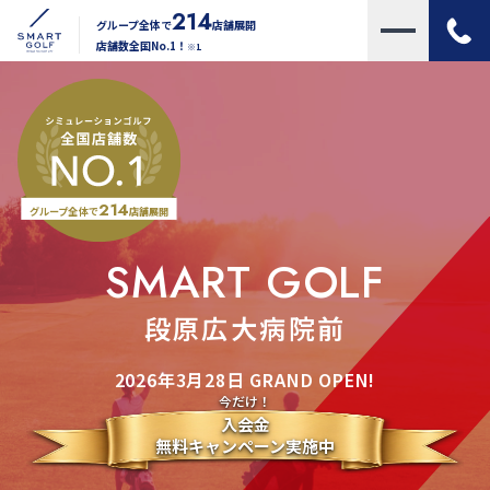
214
グループ全体で
店舗展開
店舗数全国No.1！
※1
214
グループ全体で
店舗展開
SMART GOLF
段原広大病院前
2026年3月28日 GRAND OPEN!
今だけ！
入会金
無料キャンペーン実施中