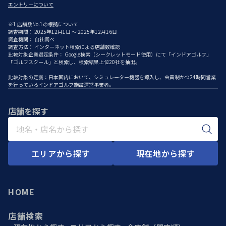
エントリーについて
※1 店舗数No.1の根拠について
調査期間： 2025年12月1日 ～ 2025年12月16日
調査機関： 自社調べ
調査方法： インターネット検索による店舗数確認
比較対象企業選定条件： Google検索（シークレットモード使用）にて「インドアゴルフ」
「ゴルフスクール」と検索し、検索結果上位20社を抽出。
比較対象の定義：日本国内において、シミュレーター機器を導入し、会員制かつ24時間営業
を行っているインドアゴルフ施設運営事業者。
店舗を探す
エリアから探す
現在地から探す
HOME
店舗検索