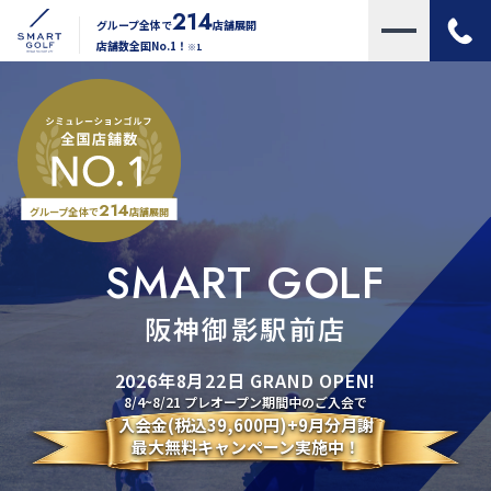
214
グループ全体で
店舗展開
店舗数全国No.1！
※1
214
グループ全体で
店舗展開
SMART GOLF
阪神御影駅前店
2026年8月22日 GRAND OPEN!
8/4~8/21 プレオープン期間中のご入会で
入会金(税込39,600円)+9月分月謝
最大無料キャンペーン実施中！