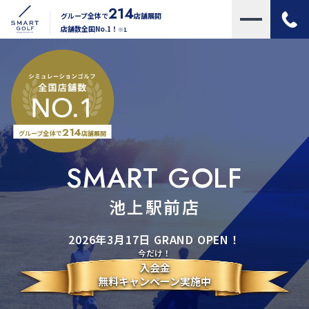
214
グループ全体で
店舗展開
店舗数全国No.1！
※1
214
グループ全体で
店舗展開
SMART GOLF
池上駅前店
2026年3月17日 GRAND OPEN！
今だけ！
入会金
無料キャンペーン実施中