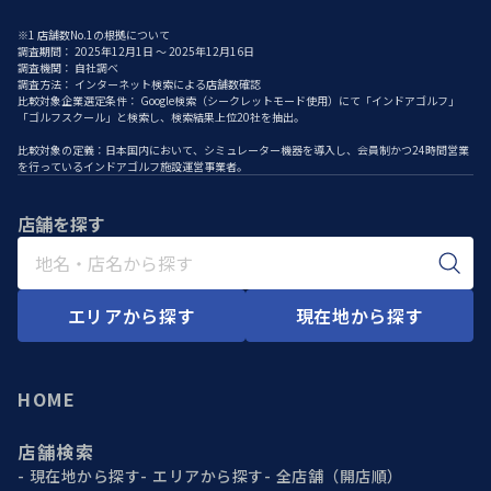
※1 店舗数No.1の根拠について
調査期間： 2025年12月1日 ～ 2025年12月16日
調査機関： 自社調べ
調査方法： インターネット検索による店舗数確認
比較対象企業選定条件： Google検索（シークレットモード使用）にて「インドアゴルフ」
「ゴルフスクール」と検索し、検索結果上位20社を抽出。
比較対象の定義：日本国内において、シミュレーター機器を導入し、会員制かつ24時間営業
を行っているインドアゴルフ施設運営事業者。
店舗を探す
エリアから探す
現在地から探す
HOME
店舗検索
現在地から探す
エリアから探す
全店舗（開店順）