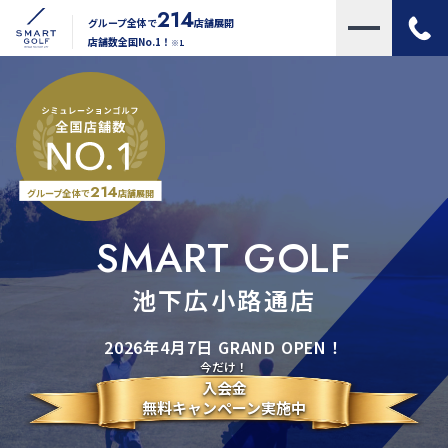
214
グループ全体で
店舗展開
店舗数全国No.1！
※1
214
グループ全体で
店舗展開
SMART GOLF
池下広小路通店
2026年4月7日 GRAND OPEN！
今だけ！
入会金
無料キャンペーン実施中