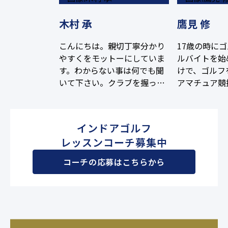
木村 承
鷹見 修
こんにちは。親切丁寧分かり
17歳の時に
やすくをモットーにしていま
ルバイトを始
す。わからない事は何でも聞
けで、ゴルフ
いて下さい。クラブを握った
アマチュア競
事のない方から100切りを目
きましたが、
指している方、よろしくお願
ンで美しいフ
いします。
と、ベストス
インドアゴルフ
てもらえよう
レッスンコーチ募集中
頂くことに目
ぜひUSPGA
コーチの応募はこちらから
日本では味わ
賞味いただけ