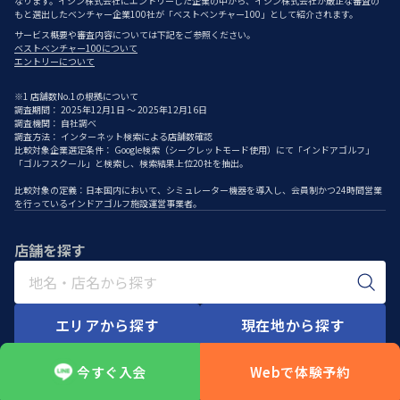
なります。イシン株式会社にエントリーした企業の中から、イシン株式会社が厳正な審査の
もと選出したベンチャー企業100社が「ベストベンチャー100」として紹介されます。
サービス概要や審査内容については下記をご参照ください。
ベストベンチャー100について
エントリーについて
※1 店舗数No.1の根拠について
調査期間： 2025年12月1日 ～ 2025年12月16日
調査機関： 自社調べ
調査方法： インターネット検索による店舗数確認
比較対象企業選定条件： Google検索（シークレットモード使用）にて「インドアゴルフ」
「ゴルフスクール」と検索し、検索結果上位20社を抽出。
比較対象の定義：日本国内において、シミュレーター機器を導入し、会員制かつ24時間営業
を行っているインドアゴルフ施設運営事業者。
店舗を探す
エリアから探す
現在地から探す
今すぐ入会
Webで体験予約
HOME