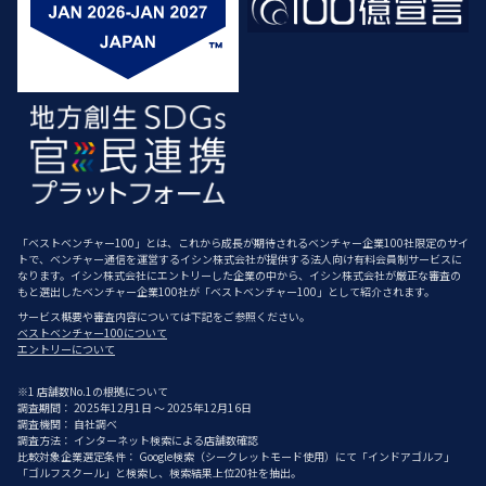
「ベストベンチャー100」とは、これから成長が期待されるベンチャー企業100社限定のサイ
トで、ベンチャー通信を運営するイシン株式会社が提供する法人向け有料会員制サービスに
なります。イシン株式会社にエントリーした企業の中から、イシン株式会社が厳正な審査の
もと選出したベンチャー企業100社が「ベストベンチャー100」として紹介されます。
サービス概要や審査内容については下記をご参照ください。
ベストベンチャー100について
エントリーについて
※1 店舗数No.1の根拠について
調査期間： 2025年12月1日 ～ 2025年12月16日
調査機関： 自社調べ
調査方法： インターネット検索による店舗数確認
比較対象企業選定条件： Google検索（シークレットモード使用）にて「インドアゴルフ」
「ゴルフスクール」と検索し、検索結果上位20社を抽出。