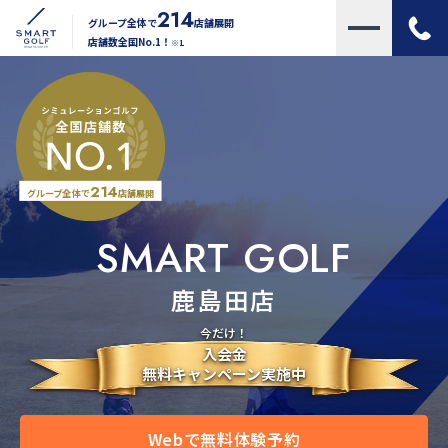
214
グループ全体で
店舗展開
店舗数全国No.1！
※1
214
グループ全体で
店舗展開
SMART GOLF
鹿島田店
今だけ！
入会金
無料キャンペーン実施中
Webで無料体験予約