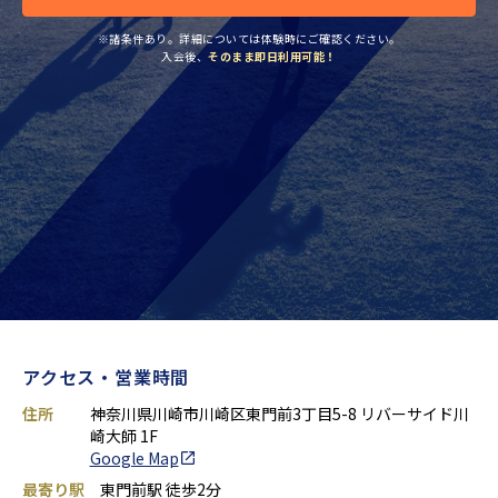
※諸条件あり。詳細については体験時にご確認ください。
入会後、
そのまま即日利用可能！
アクセス・営業時間
住所
神奈川県川崎市川崎区東門前3丁目5-8 リバーサイド川
崎大師 1F
Google Map
最寄り駅
東門前駅 徒歩2分