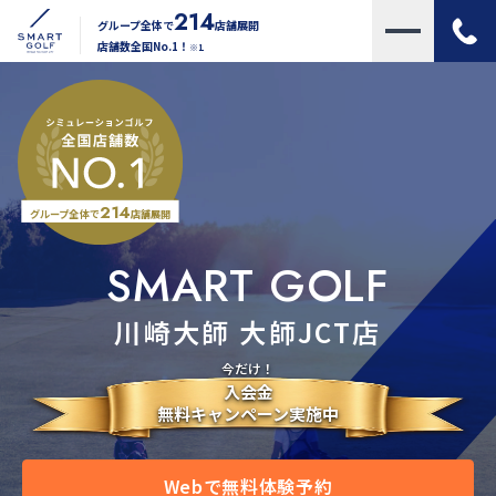
214
グループ全体で
店舗展開
店舗数全国No.1！
※1
214
グループ全体で
店舗展開
SMART GOLF
川崎大師 大師JCT店
今だけ！
入会金
無料キャンペーン実施中
Webで無料体験予約