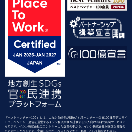
「ベストベンチャー100」とは、これから成長が期待されるベンチャー企業100社限定のサイ
トで、ベンチャー通信を運営するイシン株式会社が提供する法人向け有料会員制サービスに
なります。イシン株式会社にエントリーした企業の中から、イシン株式会社が厳正な審査の
もと選出したベンチャー企業100社が「ベストベンチャー100」として紹介されます。