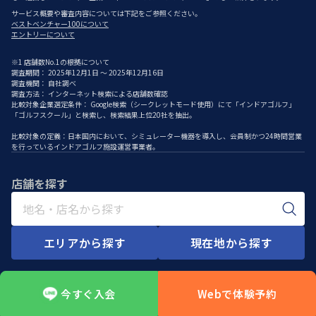
サービス概要や審査内容については下記をご参照ください。
ベストベンチャー100について
エントリーについて
※1 店舗数No.1の根拠について
調査期間： 2025年12月1日 ～ 2025年12月16日
調査機関： 自社調べ
調査方法： インターネット検索による店舗数確認
比較対象企業選定条件： Google検索（シークレットモード使用）にて「インドアゴルフ」
「ゴルフスクール」と検索し、検索結果上位20社を抽出。
比較対象の定義：日本国内において、シミュレーター機器を導入し、会員制かつ24時間営業
を行っているインドアゴルフ施設運営事業者。
店舗を探す
エリアから探す
現在地から探す
今すぐ入会
Webで体験予約
HOME