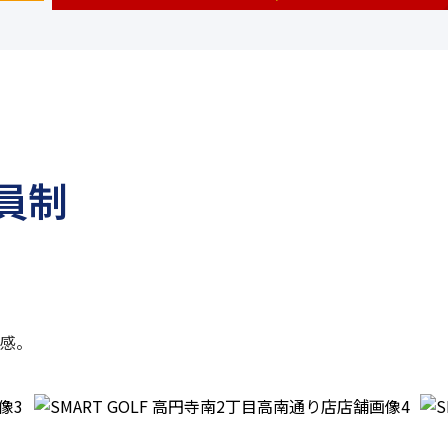
員制
感。