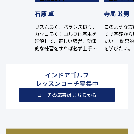
石原 卓
寺尾 睦男
リズム良く、バランス良く、
このような方
カッコ良く！ゴルフは基本を
てで基礎から
理解して、正しい練習、効果
たい。 効果
的な練習をすれば必ず上手く
を学びたい。
なります。全力でサポートし
更新したい。（
ます。一緒に頑張りましょ
切り） 飛距
う！
綺麗なスウィ
インドアゴルフ
たい。 安定的
レッスンコーチ募集中
70台を目指
コーチの応募はこちらから