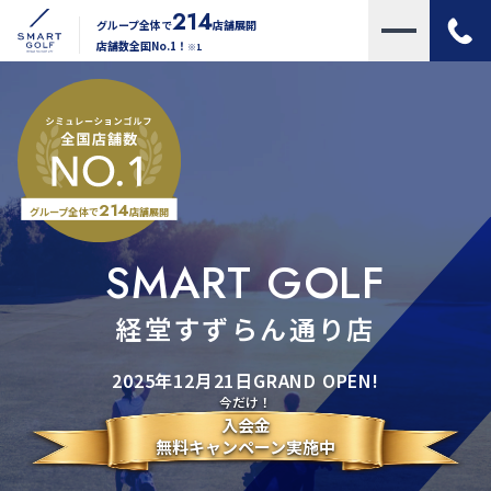
214
グループ全体で
店舗展開
店舗数全国No.1！
※1
214
グループ全体で
店舗展開
SMART GOLF
経堂すずらん通り店
2025年12月21日GRAND OPEN!
今だけ！
入会金
無料キャンペーン実施中