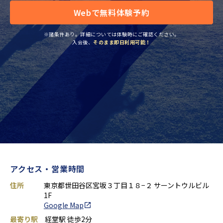
Webで無料体験予約
※諸条件あり。詳細については体験時にご確認ください。
入会後、
そのまま即日利用可能！
アクセス・営業時間
住所
東京都世田谷区宮坂３丁目１８−２ サーントウルビル
1F
Google Map
最寄り駅
経堂駅 徒歩2分