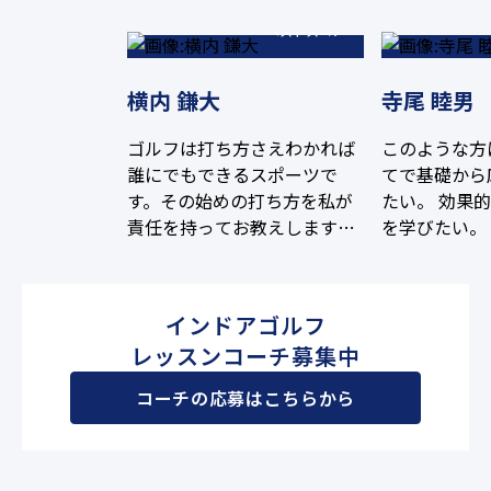
ベストスコア
横内 鎌大
寺尾 睦男
ゴルフは打ち方さえわかれば
このような方
誰にでもできるスポーツで
てで基礎から
す。その始めの打ち方を私が
たい。 効果
責任を持ってお教えします！
を学びたい。
既にゴルフを経験されている
更新したい。（
方は今の自分のゴルフが効率
切り） 飛距
いいか悪いか気になっている
綺麗なスウィ
インドアゴルフ
と思います。そのあなたのゴ
たい。 安定的
レッスンコーチ募集中
ルフをさらに効率よく上達で
70台を目指
きるお手伝いをさせていただ
コーチの応募はこちらから
きます！