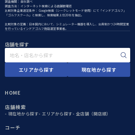
調査機関： 自社調べ
調査方法： インターネット検索による店舗数確認
比較対象企業選定条件： Google検索（シークレットモード使用）にて「インドアゴルフ」
「ゴルフスクール」と検索し、検索結果上位20社を抽出。
比較対象の定義：日本国内において、シミュレーター機器を導入し、会員制かつ24時間営業
を行っているインドアゴルフ施設運営事業者。
店舗を探す
エリアから探す
現在地から探す
HOME
店舗検索
現在地から探す
エリアから探す
全店舗（開店順）
コーチ