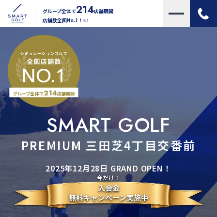
214
グループ全体で
店舗展開
店舗数全国No.1！
※1
214
グループ全体で
店舗展開
SMART GOLF
PREMIUM 三田芝4丁目交番前
2025年12月28日 GRAND OPEN！
今だけ！
入会金
無料キャンペーン実施中