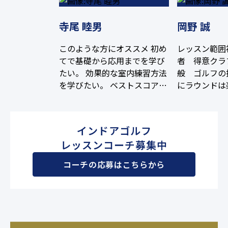
寺尾 睦男
岡野 誠
このような方にオススメ 初め
レッスン範囲
てで基礎から応用までを学び
者 得意クラ
たい。 効果的な室内練習方法
般 ゴルフの
を学びたい。 ベストスコアを
にラウンドは
更新したい。（100、90、80
うに会員様の
切り） 飛距離を伸ばしたい。
てアドバイス
綺麗なスウィングを身に付け
インドアゴルフ
たい。 安定的な90台、80台、
レッスンコーチ募集中
70台を目指したい方。
コーチの応募はこちらから