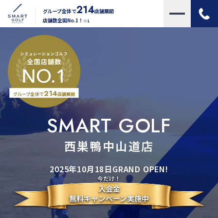
214
グループ全体で
店舗展開
店舗数全国No.1！
※1
214
グループ全体で
店舗展開
SMART GOLF
西巣鴨中山道店
2025年10月18日GRAND OPEN!
今だけ！
入会金
無料キャンペーン実施中