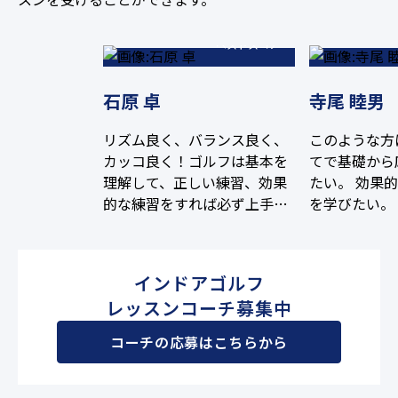
68
ベストスコア
石原 卓
寺尾 睦男
リズム良く、バランス良く、
このような方
カッコ良く！ゴルフは基本を
てで基礎から
理解して、正しい練習、効果
たい。 効果
的な練習をすれば必ず上手く
を学びたい。
なります。全力でサポートし
更新したい。（
ます。一緒に頑張りましょ
切り） 飛距
う！
綺麗なスウィ
インドアゴルフ
たい。 安定的
レッスンコーチ募集中
70台を目指
コーチの応募はこちらから