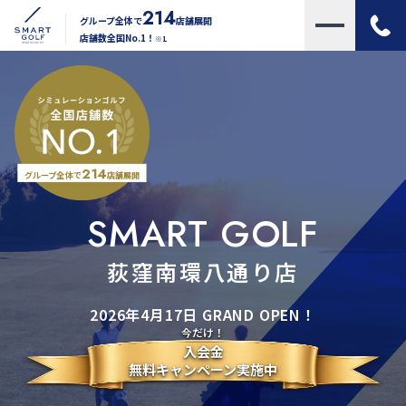
214
グループ全体で
店舗展開
店舗数全国No.1！
※1
214
グループ全体で
店舗展開
SMART GOLF
荻窪南環八通り店
2026年4月17日 GRAND OPEN！
今だけ！
入会金
無料キャンペーン実施中