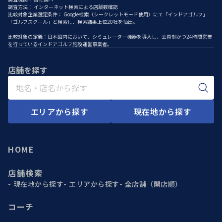
調査方法： インターネット検索による店舗数確認
比較対象企業選定条件： Google検索（シークレットモード使用）にて「インドアゴルフ」
「ゴルフスクール」と検索し、検索結果上位20社を抽出。
比較対象の定義：日本国内において、シミュレーター機器を導入し、会員制かつ24時間営業
を行っているインドアゴルフ施設運営事業者。
店舗を探す
エリアから探す
現在地から探す
HOME
店舗検索
現在地から探す
エリアから探す
全店舗（開店順）
コーチ