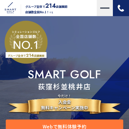
214
グループ全体で
店舗展開
店舗数全国No.1！
※1
214
グループ全体で
店舗展開
SMART GOLF
荻窪杉並桃井店
今だけ！
入会金
無料キャンペーン実施中
Webで無料体験予約