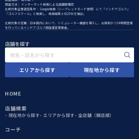
調査方法： インターネット検索による店舗数確認
比較対象企業選定条件： Google検索（シークレットモード使用）にて「インドアゴルフ」
「ゴルフスクール」と検索し、検索結果上位20社を抽出。
比較対象の定義：日本国内において、シミュレーター機器を導入し、会員制かつ24時間営業
を行っているインドアゴルフ施設運営事業者。
店舗を探す
エリアから探す
現在地から探す
HOME
店舗検索
現在地から探す
エリアから探す
全店舗（開店順）
コーチ