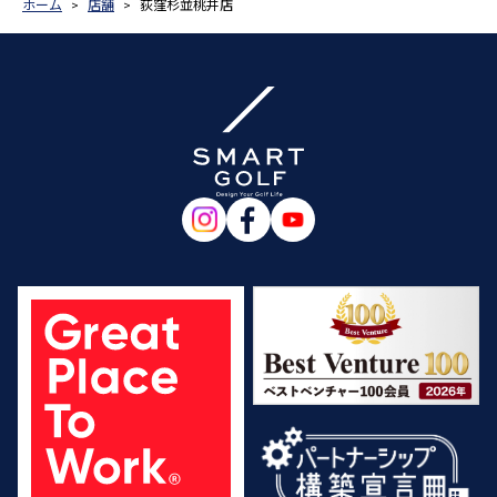
ホーム
店舗
荻窪杉並桃井店