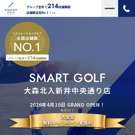
214
グループ全体で
店舗展開
店舗数全国No.1！
※1
214
グループ全体で
店舗展開
SMART GOLF
大森北入新井中央通り店
2026年4月10日 GRAND OPEN！
今だけ！
入会金
無料キャンペーン実施中