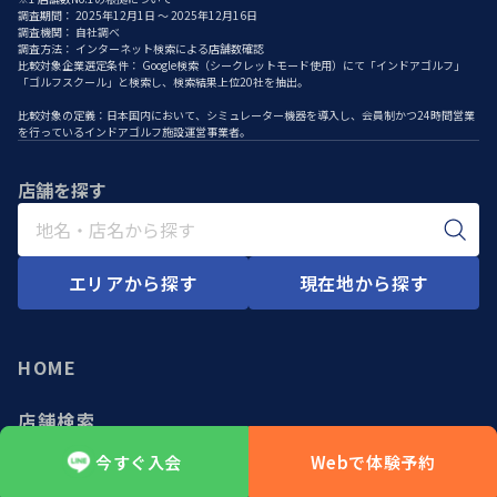
※1 店舗数No.1の根拠について
調査期間： 2025年12月1日 ～ 2025年12月16日
調査機関： 自社調べ
調査方法： インターネット検索による店舗数確認
比較対象企業選定条件： Google検索（シークレットモード使用）にて「インドアゴルフ」
「ゴルフスクール」と検索し、検索結果上位20社を抽出。
比較対象の定義：日本国内において、シミュレーター機器を導入し、会員制かつ24時間営業
を行っているインドアゴルフ施設運営事業者。
店舗を探す
エリアから探す
現在地から探す
HOME
店舗検索
現在地から探す
エリアから探す
全店舗（開店順）
今すぐ入会
Webで体験予約