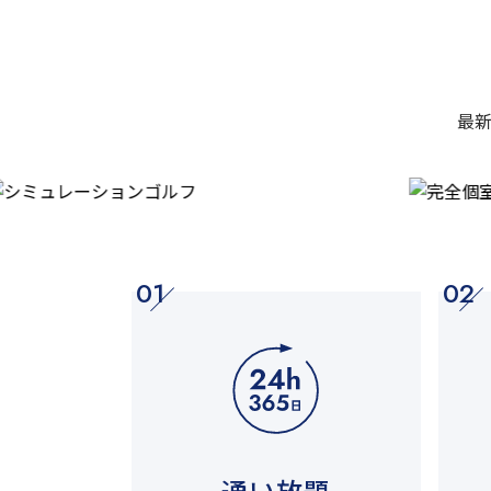
最
01
02
通い放題