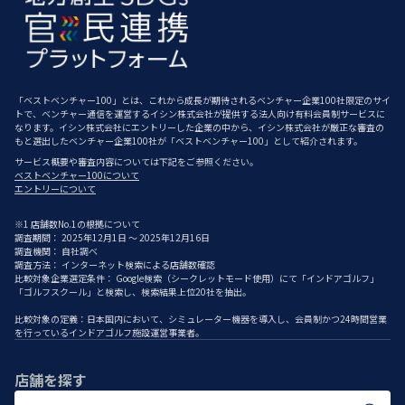
「ベストベンチャー100」とは、これから成長が期待されるベンチャー企業100社限定のサイ
トで、ベンチャー通信を運営するイシン株式会社が提供する法人向け有料会員制サービスに
なります。イシン株式会社にエントリーした企業の中から、イシン株式会社が厳正な審査の
もと選出したベンチャー企業100社が「ベストベンチャー100」として紹介されます。
サービス概要や審査内容については下記をご参照ください。
ベストベンチャー100について
エントリーについて
※1 店舗数No.1の根拠について
調査期間： 2025年12月1日 ～ 2025年12月16日
調査機関： 自社調べ
調査方法： インターネット検索による店舗数確認
比較対象企業選定条件： Google検索（シークレットモード使用）にて「インドアゴルフ」
「ゴルフスクール」と検索し、検索結果上位20社を抽出。
比較対象の定義：日本国内において、シミュレーター機器を導入し、会員制かつ24時間営業
を行っているインドアゴルフ施設運営事業者。
店舗を探す