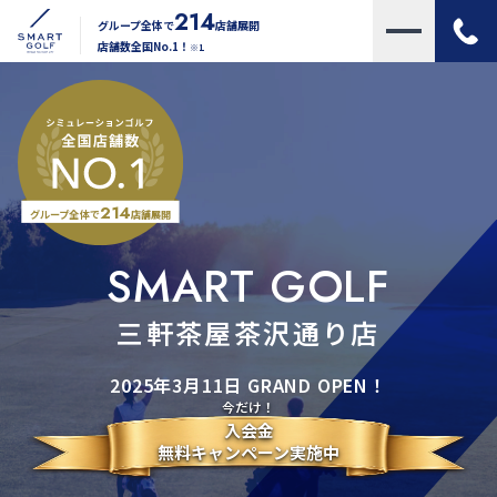
214
グループ全体で
店舗展開
店舗数全国No.1！
※1
214
グループ全体で
店舗展開
SMART GOLF
三軒茶屋茶沢通り店
2025年3月11日 GRAND OPEN！
今だけ！
入会金
無料キャンペーン実施中