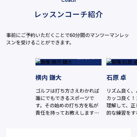
Coach
レッスンコーチ紹介
事前にご予約いただくことで60分間のマンツーマンレッ
65
スンを受けることができます。
ベストスコア
横内 鎌大
石原 卓
ゴルフは打ち方さえわかれば
リズム良く、
誰にでもできるスポーツで
カッコ良く！
す。その始めの打ち方を私が
理解して、正
責任を持ってお教えします！
的な練習をす
既にゴルフを経験されている
なります。全
方は今の自分のゴルフが効率
ます。一緒に
いいか悪いか気になっている
う！