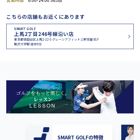
営業時間
6:00-24:00 365日
こちらの店舗もお近くにあります
SMART GOLF
上馬2丁目246号線沿い店
東京都世田谷区上馬2-22-5 グレーシアフィット三軒茶屋 B1F
駒沢大学駅 徒歩9分
ゴルフをもっと楽しく。
レッスン
LESSON
SMART GOLFの特徴