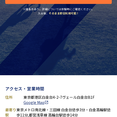
※諸条件あり。詳細については体験時にご確認ください。
入会後、
そのまま即日利用可能！
アクセス・営業時間
住所
東京都港区白金台4-2-7ヴェール白金台B1F
Google Map
最寄り
東京メトロ南北線・三田線 白金台徒歩3分・白金高輪駅徒
駅
歩11分,都営浅草線 高輪台駅徒歩14分