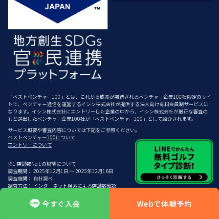
「ベストベンチャー100」とは、これから成長が期待されるベンチャー企業100社限定のサイ
トで、ベンチャー通信を運営するイシン株式会社が提供する法人向け有料会員制サービスに
なります。イシン株式会社にエントリーした企業の中から、イシン株式会社が厳正な審査の
もと選出したベンチャー企業100社が「ベストベンチャー100」として紹介されます。
サービス概要や審査内容については下記をご参照ください。
ベストベンチャー100について
エントリーについて
※1 店舗数No.1の根拠について
調査期間： 2025年12月1日 ～ 2025年12月16日
調査機関： 自社調べ
調査方法： インターネット検索による店舗数確認
比較対象企業選定条件： Google検索（シークレットモード使用）にて「インドアゴルフ」
「ゴルフスクール」と検索し、検索結果上位20社を抽出。
今すぐ入会
Webで体験予約
比較対象の定義：日本国内において、シミュレーター機器を導入し、会員制かつ24時間営業