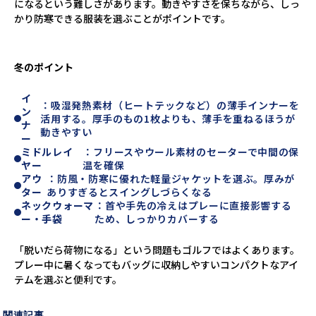
になるという難しさがあります。動きやすさを保ちながら、しっ
かり防寒できる服装を選ぶことがポイントです。
冬のポイント
イ
：吸湿発熱素材（ヒートテックなど）の薄手インナーを
ン
活用する。厚手のもの1枚よりも、薄手を重ねるほうが
ナ
動きやすい
ー
ミドルレイ
：フリースやウール素材のセーターで中間の保
ヤー
温を確保
アウ
：防風・防寒に優れた軽量ジャケットを選ぶ。厚みが
ター
ありすぎるとスイングしづらくなる
ネックウォーマ
：首や手先の冷えはプレーに直接影響する
ー・手袋
ため、しっかりカバーする
「脱いだら荷物になる」という問題もゴルフではよくあります。
プレー中に暑くなってもバッグに収納しやすいコンパクトなアイ
テムを選ぶと便利です。
関連記事