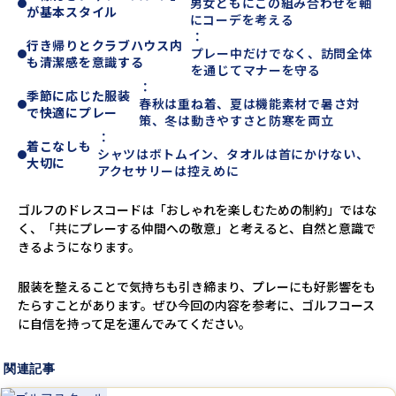
男女ともにこの組み合わせを軸
が基本スタイル
にコーデを考える
：
行き帰りとクラブハウス内
プレー中だけでなく、訪問全体
も清潔感を意識する
を通じてマナーを守る
：
季節に応じた服装
春秋は重ね着、夏は機能素材で暑さ対
で快適にプレー
策、冬は動きやすさと防寒を両立
：
着こなしも
シャツはボトムイン、タオルは首にかけない、
大切に
アクセサリーは控えめに
ゴルフのドレスコードは「おしゃれを楽しむための制約」ではな
く、「共にプレーする仲間への敬意」と考えると、自然と意識で
きるようになります。
服装を整えることで気持ちも引き締まり、プレーにも好影響をも
たらすことがあります。ぜひ今回の内容を参考に、ゴルフコース
に自信を持って足を運んでみてください。
関連記事