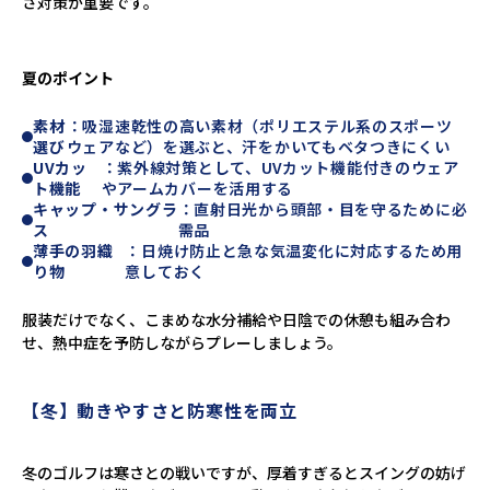
さ対策が重要です。
夏のポイント
素材
：吸湿速乾性の高い素材（ポリエステル系のスポーツ
選び
ウェアなど）を選ぶと、汗をかいてもベタつきにくい
UVカッ
：紫外線対策として、UVカット機能付きのウェア
ト機能
やアームカバーを活用する
キャップ・サングラ
：直射日光から頭部・目を守るために必
ス
需品
薄手の羽織
：日焼け防止と急な気温変化に対応するため用
り物
意しておく
服装だけでなく、こまめな水分補給や日陰での休憩も組み合わ
せ、熱中症を予防しながらプレーしましょう。
【冬】動きやすさと防寒性を両立
冬のゴルフは寒さとの戦いですが、厚着すぎるとスイングの妨げ