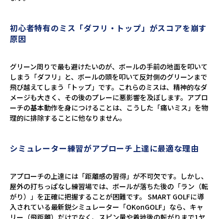
初心者特有のミス「ダフリ・トップ」がスコアを崩す
原因
グリーン周りで最も避けたいのが、ボールの手前の地面を叩いて
しまう「ダフリ」と、ボールの頭を叩いて反対側のグリーンまで
飛び越えてしまう「トップ」です。これらのミスは、精神的なダ
メージも大きく、その後のプレーに悪影響を及ぼします。アプロ
ーチの基本動作を身につけることは、こうした「痛いミス」を物
理的に排除することに他なりません。
シミュレーター練習がアプローチ上達に最適な理由
アプローチの上達には「距離感の習得」が不可欠です。しかし、
屋外の打ちっぱなし練習場では、ボールが落ちた後の「ラン（転
がり）」を正確に把握することが困難です。 SMART GOLFに導
入されている最新鋭シミュレーター「OKonGOLF」なら、キャ
リー（飛距離）だけでなく、スピン量や着地後の転がりまで1ヤ