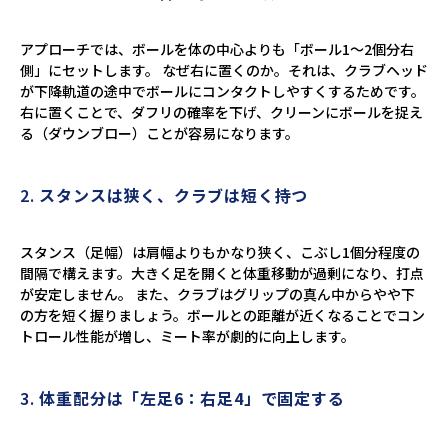
アプローチでは、ボールを体の中心よりも「ボール1〜2個分右
側」にセットします。 なぜ右に置くのか。それは、クラブヘッド
が下降軌道の途中でボールにコンタクトしやすくするためです。
右に置くことで、ダフリの確率を下げ、クリーンにボールを捉え
る（ダウンブロー）ことが容易になります。
2.
スタンスは狭く、クラブは短く持つ
スタンス（足幅）は肩幅よりもかなり狭く、こぶし1個分程度の
間隔で構えます。大きく足を開くと体重移動が過剰になり、打点
が安定しません。 また、クラブはグリップの真ん中からやや下
の方を短く握りましょう。ボールとの距離が近くなることでコン
トロール性能が増し、ミート率が劇的に向上します。
3.
体重配分は「左足6：右足4」で固定する