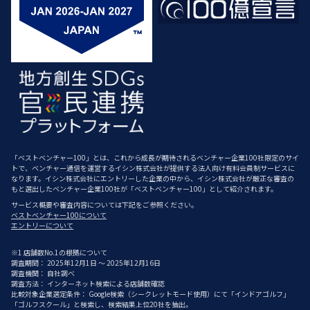
「ベストベンチャー100」とは、これから成長が期待されるベンチャー企業100社限定のサイ
トで、ベンチャー通信を運営するイシン株式会社が提供する法人向け有料会員制サービスに
なります。イシン株式会社にエントリーした企業の中から、イシン株式会社が厳正な審査の
もと選出したベンチャー企業100社が「ベストベンチャー100」として紹介されます。
サービス概要や審査内容については下記をご参照ください。
ベストベンチャー100について
エントリーについて
※1 店舗数No.1の根拠について
調査期間： 2025年12月1日 ～ 2025年12月16日
調査機関： 自社調べ
調査方法： インターネット検索による店舗数確認
比較対象企業選定条件： Google検索（シークレットモード使用）にて「インドアゴルフ」
「ゴルフスクール」と検索し、検索結果上位20社を抽出。