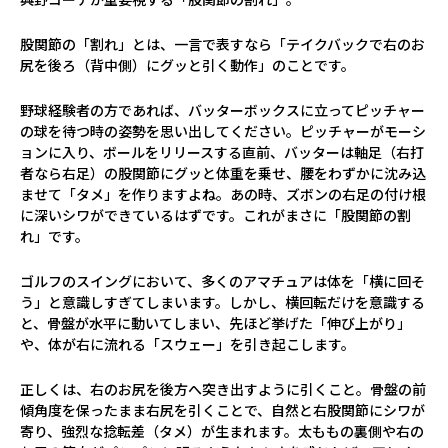
股関節の「割れ」とは、一言で表すなら「テイクバックで右のお
尻を後ろ（背中側）にグッと引く動作」のことです。
野球経験者の方であれば、バッターボックスに立ってピッチャー
の球を待つ時の姿勢を思い出してください。ピッチャーがモーシ
ョンに入り、ボールをリリースする直前、バッターは軸足（右打
者なら右足）の股関節にグッと体重を乗せ、腰をわずかに沈み込
ませて「タメ」を作りますよね。あの時、ズボンの右足の付け根
に深いシワができているはずです。これがまさに「股関節の割
れ」です。
ゴルフのスイングにおいて、多くのアマチュアは体を「横に回そ
う」と意識しすぎてしまいます。しかし、横回転だけを意識する
と、骨盤が水平に動いてしまい、先ほど挙げた「伸び上がり」
や、体が右に流れる「スウェー」を引き起こします。
正しくは、右のお尻を後方へ突き出すように引くこと。骨盤の前
傾角度を保ったまま右尻を引くことで、自然と右股関節にシワが
寄り、強烈な捻転差（タメ）が生まれます。太ももの裏側や右の