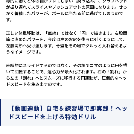
線的に動くと体の軸がブレてしまい（突っ込み）、クラブヘッド
が振り遅れてスライスやプッシュアウトの原因になります。せっ
かく蓄積したパワーが、ボールに当たる前に逃げてしまうので
す。
正しい体重移動は、「直線」ではなく「円」で描きます。右股関
節に溜めたパワーを、今度は左のお尻を後ろに引くようにして、
左股関節へ受け渡します。骨盤をその場でクルッと入れ替えるよ
うなイメージです。
直線的にスライドするのではなく、その場でコマのように円を描
いて回転することで、遠心力が最大化されます。右の「割れ」か
ら左の「割れ」へとスムーズに移行する円運動が、圧倒的なヘッ
ドスピードを生み出すのです。
【動画連動】自宅＆練習場で即実践！ヘッ
ドスピードを上げる特効ドリル