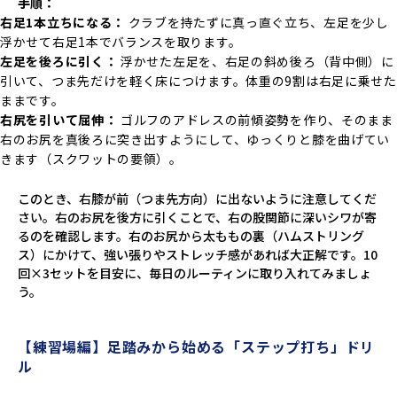
手順：
右足1本立ちになる：
クラブを持たずに真っ直ぐ立ち、左足を少し
浮かせて右足1本でバランスを取ります。
左足を後ろに引く：
浮かせた左足を、右足の斜め後ろ（背中側）に
引いて、つま先だけを軽く床につけます。体重の9割は右足に乗せた
ままです。
右尻を引いて屈伸：
ゴルフのアドレスの前傾姿勢を作り、そのまま
右のお尻を真後ろに突き出すようにして、ゆっくりと膝を曲げてい
きます（スクワットの要領）。
このとき、右膝が前（つま先方向）に出ないように注意してくだ
さい。右のお尻を後方に引くことで、右の股関節に深いシワが寄
るのを確認します。右のお尻から太ももの裏（ハムストリング
ス）にかけて、強い張りやストレッチ感があれば大正解です。10
回×3セットを目安に、毎日のルーティンに取り入れてみましょ
う。
【練習場編】足踏みから始める「ステップ打ち」ドリ
ル