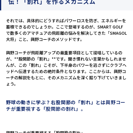
伝！「割れ」を作るメカニズム
それでは、具体的にどうすればパワーロスを防ぎ、エネルギーを
蓄積できるのでしょうか。ここで登場するのが、SMART GOLF
で数多くのアマチュアの飛距離の悩みを解決してきた「SMAGOL
大将」こと、興野コーチのメソッドです。
興野コーチが飛距離アップの最重要項目として提唱しているの
が、**股関節の「割れ」**です。聞き慣れない言葉かもしれませ
んが、この「割れ」こそが、下半身のパワーを逃さずにクラブヘ
ッドへ伝達するための絶対条件となります。ここからは、興野コ
ーチの解説をもとに、そのメカニズムを深く掘り下げていきまし
ょう。
野球の動きに学ぶ？右股関節の「割れ」とは
興野コー
チが重要視する「股関節の割れ」。
興野コーチが重要視する「股関節の割れ」。