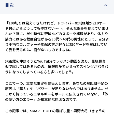
目次
「100切りは見えてきたけれど、ドライバーの飛距離が210ヤー
ド付近からどうしても伸びない……」 そんな悩みを抱えていませ
んか？特に、学生時代に野球などのスポーツ経験があり、体力や
筋力にはある程度自信がある30代〜40代の男性にとって、自分よ
り小柄なゴルファーや年配の方が軽々と250ヤードを飛ばしてい
く姿を見るのは、歯がゆいものですよね。
飛距離を伸ばそうとYouTubeでレッスン動画を漁り、見様見真
似で試してはみるものの、情報過多でかえってスイングがバラバ
ラになってしまっている方も多いでしょう。
ここで一つ、重要な事実をお伝えします。あなたの飛距離不足の
原因は「筋力」や「パワー」が足りないからではありません。せ
っかく持っているエネルギーをボールに伝えきれていない、「体
の使い方のエラー」が根本的な原因なのです。
この記事では、SMART GOLFの飛ばし屋・興野大将（きょうの