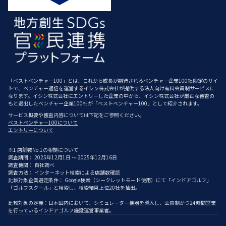
「ベストベンチャー100」とは、これから成長が期待されるベンチャー企業100社限定のサイ
トで、ベンチャー通信を運営するイシン株式会社が提供する法人向け有料会員制サービスに
なります。イシン株式会社にエントリーした企業の中から、イシン株式会社が厳正な審査の
もと選出したベンチャー企業100社が「ベストベンチャー100」として紹介されます。
サービス概要や審査内容については下記をご参照ください。
ベストベンチャー100について
エントリーについて
※1 店舗数No.1の根拠について
調査期間： 2025年12月1日 ～ 2025年12月16日
調査機関： 自社調べ
調査方法： インターネット検索による店舗数確認
比較対象企業選定条件： Google検索（シークレットモード使用）にて「インドアゴルフ」
「ゴルフスクール」と検索し、検索結果上位20社を抽出。
比較対象の定義：日本国内において、シミュレーター機器を導入し、会員制かつ24時間営業
を行っているインドアゴルフ施設運営事業者。