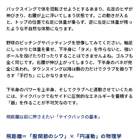
バックスイングで体を捻転させようとするあまり、右足のヒザが
伸びきり、右腰が上に浮いてしまう状態です。この動きが入る
と、トップの位置で右足に体重が乗らず、逆に左足に体重が残っ
たような不自然な体勢になります。
野球のピッチングやバッティングを想像してみてください。軸足
にしっかりと体重を乗せ、下半身に「タメ」を作らないと、強い
ボールを投げたり打ったりすることはできませんよね。ゴルフも
全く同じです。右腰が伸び上がってしまうと、下半身のバネが完
全に失われ、ダウンスイング以降は腕の力だけでクラブを振り下
ろす「手打ち」にしかなりません。
下半身のパワーを上半身、そしてクラブへと連動させていくため
には、テイクバックで右サイドに圧倒的なエネルギーを蓄積する
「器」を作ることが不可欠なのです。
飛距離以前に押さえたい「テイクバックの基本」
飛距離＝「股関節のシワ」×「円運動」の物理学