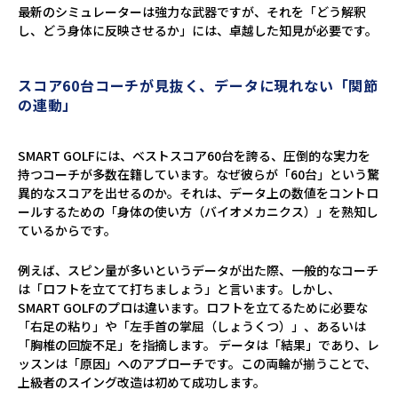
最新のシミュレーターは強力な武器ですが、それを「どう解釈
し、どう身体に反映させるか」には、卓越した知見が必要です。
スコア60台コーチが見抜く、データに現れない「関節
の連動」
SMART GOLFには、ベストスコア60台を誇る、圧倒的な実力を
持つコーチが多数在籍しています。なぜ彼らが「60台」という驚
異的なスコアを出せるのか。それは、データ上の数値をコントロ
ールするための「身体の使い方（バイオメカニクス）」を熟知し
ているからです。
例えば、スピン量が多いというデータが出た際、一般的なコーチ
は「ロフトを立てて打ちましょう」と言います。しかし、
SMART GOLFのプロは違います。ロフトを立てるために必要な
「右足の粘り」や「左手首の掌屈（しょうくつ）」、あるいは
「胸椎の回旋不足」を指摘します。 データは「結果」であり、レ
ッスンは「原因」へのアプローチです。この両輪が揃うことで、
上級者のスイング改造は初めて成功します。