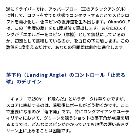
逆にドライバーでは、アッパーブロー（正のアタックアングル）
に対して、ロフトを立てた状態でコンタクトすることでスピンロ
フトを最小化し、低スピンの強弾道を生み出します。OkonGOLF
は、この「角度の差」を0.1度単位で算出します。あなたのスイ
ングが「エネルギーをスピン（摩擦）として無駄にしているの
か、初速として蓄積しているのか」を白日の下に晒します。この
数値を1度変えるだけで、あなたの飛距離は劇的に進化します。
落下角（Landing Angle）のコントロール――「止まる
球」のデザイン
「キャリーで250ヤード飛んだ」というデータは華やかですが、
スコアに直結するのは、着弾後にボールがどう動くかです。ここ
で重要になるのが「落下角」です。 特にロングアイアンやユーテ
ィリティにおいて、グリーンを狙うショットの落下角が40度を切
るようでは、どんなにスピンがかかっていても現代の硬い高速グ
リーン上に止めることは困難です。