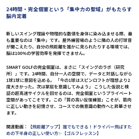
24時間・完全個室という「集中力の聖域」がもたらす
脳内定着
新しいスイング理論や物理的な数値を身体に染み込ませる際、最
も重要なのは「集中」です。屋外練習場のように隣の人の打球音
が聞こえたり、自分の飛距離を誰かに見られたりする環境では、
脳は100%の学習効率を発揮できません。
SMART GOLFの完全個室は、まさに「スイングのラボ（研究
所）」です。24時間、自分一人の空間で、データと対話しながら
1球1球に意図を込める。 「今の1球はスピンロフトが理想より2
度大きかった。次は掌屈を意識してみよう」 こうした仮説と検
証の超高速サイクルを回せるのは、完全個室というプライベート
空間があってこそです。この「質の高い反復練習」こそが、筋肉
に正しい動きを記憶させ、コースでの無意識の動作へと昇華させ
ます。
関連動画：
【飛距離アップ】誰でもできる！ドライバー飛ばすた
めの下半身の正しい使い方✨【ゴルフレッスン】