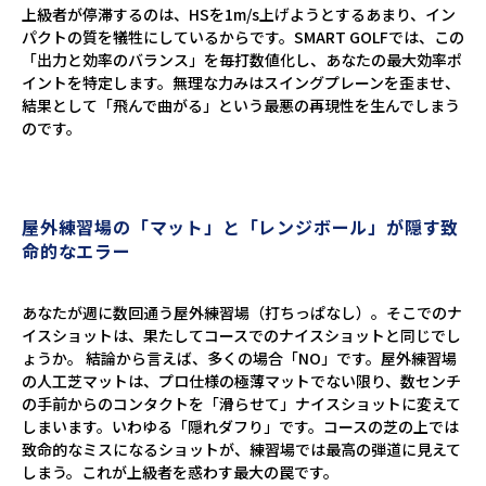
上級者が停滞するのは、HSを1m/s上げようとするあまり、イン
パクトの質を犠牲にしているからです。SMART GOLFでは、この
「出力と効率のバランス」を毎打数値化し、あなたの最大効率ポ
イントを特定します。無理な力みはスイングプレーンを歪ませ、
結果として「飛んで曲がる」という最悪の再現性を生んでしまう
のです。
屋外練習場の「マット」と「レンジボール」が隠す致
命的なエラー
あなたが週に数回通う屋外練習場（打ちっぱなし）。そこでのナ
イスショットは、果たしてコースでのナイスショットと同じでし
ょうか。 結論から言えば、多くの場合「NO」です。屋外練習場
の人工芝マットは、プロ仕様の極薄マットでない限り、数センチ
の手前からのコンタクトを「滑らせて」ナイスショットに変えて
しまいます。いわゆる「隠れダフり」です。コースの芝の上では
致命的なミスになるショットが、練習場では最高の弾道に見えて
しまう。これが上級者を惑わす最大の罠です。