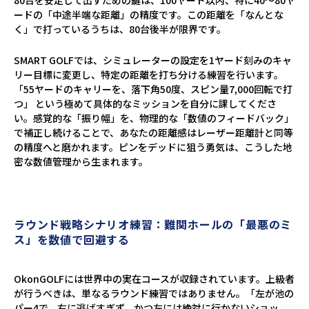
80台を安定して出すための鍵は、100ヤード以内、特に40〜80ヤ
ードの「中途半端な距離」の精度です。この距離を「なんとな
く」で打っているうちは、80台後半が限界です。
SMART GOLFでは、シミュレーターの設定を1ヤード刻みのキャ
リー目標に変更し、特定の距離を打ち分ける練習を行います。
「55ヤードのキャリーを、落下角50度、スピン量7,000回転で打
つ」 という極めて具体的なミッションを自分に課してくださ
い。感覚的な「振り幅」を、物理的な「数値のフィードバック」
で補正し続けることで、あなたの距離感はレーザー距離計と同等
の精度へと磨かれます。ピンをデッドに狙う勇気は、こうした地
密な数値管理から生まれます。
ラウンド戦略シナリオ練習：難関ホールの「最悪のミ
ス」を数値で回避する
OkonGOLFには世界中の実在コースが収録されています。上級者
が行うべきは、単なるラウンド練習ではありません。「左が池の
パー4で、右に逃げすぎず、かつ左には絶対に行かないショッ