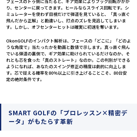
フェースのトゥ側に当たると、ギア効果によりフック回転がかか
り、センターに戻ってきます。ヒールならスライス回転です。シ
ミュレーターを使わず目視だけで弾道を見ていると、「真っ直ぐ
飛んだから正解」と勘違いし、打点のズレを見逃してしまいま
す。しかし、オフセンターヒットは確実に初速を奪います。
OkonGOLFのインパクト解析は、フェースの「どこに」「どのよ
うな角度で」当たったかを動画と数値で示します。真っ直ぐ飛ん
でいる弾道の裏側で、ギア効果に助けられているだけなのか、そ
れとも芯を食った「真のストレート」なのか。この判別ができる
ようになれば、あなたのスイング修正の精度は劇的に向上しま
す。芯で捉える確率を80%以上に引き上げることこそ、80台安
定の絶対条件です。
SMART GOLFの「プロレッスン×精密デ
ータ」がもたらす革新