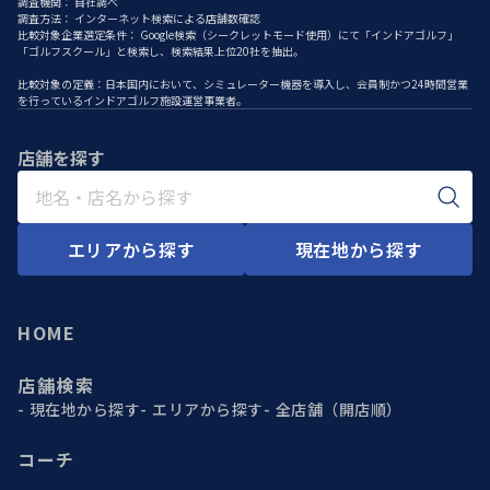
調査機関： 自社調べ
調査方法： インターネット検索による店舗数確認
比較対象企業選定条件： Google検索（シークレットモード使用）にて「インドアゴルフ」
「ゴルフスクール」と検索し、検索結果上位20社を抽出。
比較対象の定義：日本国内において、シミュレーター機器を導入し、会員制かつ24時間営業
を行っているインドアゴルフ施設運営事業者。
店舗を探す
エリアから探す
現在地から探す
HOME
店舗検索
現在地から探す
エリアから探す
全店舗（開店順）
コーチ