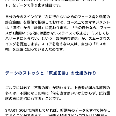
ト」をデータで作り出す練習です。
自分の今のスイングで「左に行かないためのフェース角と軌道の
許容範囲」を数値で把握しておけば、コース上でのマネジメント
は「博打」から「計算」に変わります。 「今の自分なら、フェー
スが1度開いても池には届かないスライスで収まる」 ミスしても
ハザードに入らない、という「数値的な確信」が、スムーズなス
イングを促進します。スコアを崩さない人は、自分の「ミスの
幅」を正確に知っている人なのです。
データのストックと「原点回帰」の仕組み作り
ゴルフには必ず「不調の波」が訪れます。上級者が崩れる原因の
多くは、不調になった時に「何を直せばいいか分からず、試行錯
誤の末に泥沼にハマる」ことです。
SMART GOLFで練習していれば、好調時のデータをすべて保存し
ておくことができます。 「好調な時のスピンロフトは12度だっ