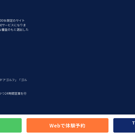
00社限定のサイト
制サービスになりま
な審査のもと選出した
ンドアゴルフ」「ゴル
つ24時間営業を行
T
Webで体験予約