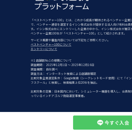
「ベストベンチャー100」とは、これから成長が期待されるベンチャー企業1
で、ベンチャー通信を運営するイシン株式会社が提供する法人向け有料会員
す。イシン株式会社にエントリーした企業の中から、イシン株式会社が厳正
ベンチャー企業100社が「ベストベンチャー100」として紹介されます。
サービス概要や審査内容については下記をご参照ください。
ベストベンチャー100について
エントリーについて
※1 店舗数No.1の根拠について
調査期間： 2025年12月1日 ～ 2025年12月16日
調査機関： 自社調べ
調査方法： インターネット検索による店舗数確認
比較対象企業選定条件： Google検索（シークレットモード使用）にて「イ
フスクール」と検索し、検索結果上位20社を抽出。
比較対象の定義：日本国内において、シミュレーター機器を導入し、会員制か
っているインドアゴルフ施設運営事業者。
今すぐ入会