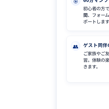
60分マン
🎯
初心者の方
間
、フォー
ポートしま
ゲスト同伴
👥
ご家族やご
習。体験の
きます。