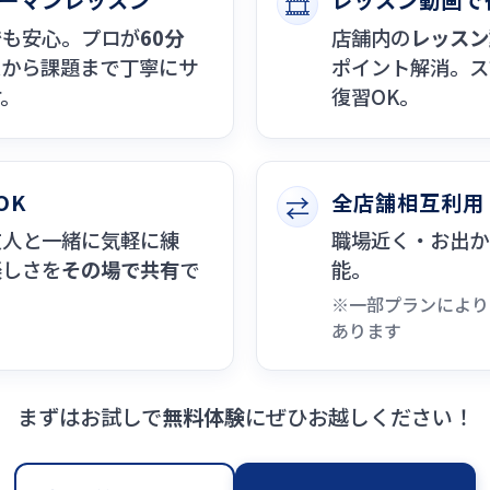
ツーマンレッスン
レッスン動画で
🎞️
でも安心。プロが
60分
店舗内の
レッスン
ムから課題まで丁寧にサ
ポイント解消。ス
す。
復習OK。
OK
全店舗相互利用
⇄
友人と一緒に気軽に練
職場近く・お出か
楽しさを
その場で共有
で
能。
※一部プランにより
あります
まずはお試しで
無料体験
にぜひお越しください！