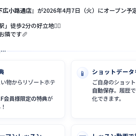
 池下広小路通店』
が2026年4月7日（火）にオープン
徒歩2分の好立地🚶‍♂️
お隣です🥖
は…
典
ショットデータ
📱
買い物からリゾートホテ
ご自身のショット
自動保存
。履歴で
OLF会員様限定の特典
が
化できます。
ん！