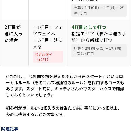
計算：1打(OB) + 1打(罰) = 次
は3打目
2打目が
・1打目：フェ
4打目として打つ
池に入っ
アウェイへ
指定エリア（または池の手
た場合
・2打目：池に
前）から新球で打つ
入る
計算：2打(打った) + 1打(罰)
= 次は4打目
ペナルティ
（+1打）
※ただし、「2打罰で杭を超えた周辺から再スタート」というロ
ーカルルール（そのゴルフ場独特のルール）を採用するコースも
あります。スタート前に、キャディさんやマスターハウスで確認
しておくといいでしょう。
初心者がボール1～2個失うのは当たり前。事前に3～5個以上、
多めに持参することが大事です。
関連記事