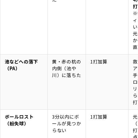
打
※
ィ
い
元
か
直
池などへの落下
黄・赤の杭の
1打加算
救
（PA）
内側（池や
ア
川）に落ちた
手
ロ
リ
ら
打
ボールロスト
3分以内にボ
1打加算
元
（紛失球）
ールが見つか
（
らない
打
点