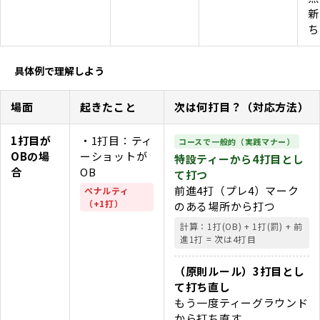
新
ち
具体例で理解しよう
場面
起きたこと
次は何打目？（対応方法）
1打目が
・1打目：ティ
コースで一般的（実践マナー）
OBの場
ーショットが
特設ティーから4打目とし
合
OB
て打つ
前進4打（プレ4）マーク
ペナルティ
（+1打）
のある場所から打つ
計算：1打(OB) + 1打(罰) + 前
進1打 = 次は4打目
（原則ルール）3打目とし
て打ち直し
もう一度ティーグラウンド
から打ち直す