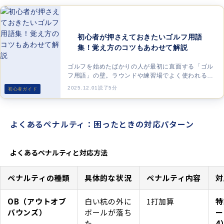
初心者が押さえておきたいゴルフ用語
集！覚え方のコツもあわせて解説
ゴルフを始めたばかりの人が最初に直面する「ゴル
フ用語」の壁。ラウンドや練習場でよく使われる基
本用語から、効率的に覚えるためのコツまで分かり
2025.12.01
読了5分
初心者ガイド
やすく解説します。
よくあるペナルティ：困ったときの対応パターン
よくあるペナルティと対応方法
ペナルティの種類
具体的な状況
ペナルティ内容
対
OB（アウトオブ
白い杭の外に
1打加算
特
バウンズ）
ボールが落ち
ー
た
4