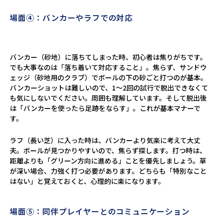
場面④：バンカーやラフでの対応
バンカー（砂地）に落ちてしまった時、初心者は焦りがちです。
でも大事なのは「落ち着いて対応すること」。焦らず、サンドウ
ェッジ（砂地用のクラブ）でボールの下の砂ごと打つのが基本。
バンカーショットは難しいので、1～2回の試行で脱出できなくて
も気にしないでください。周囲も理解しています。そして脱出後
は「バンカーを使ったら足跡をならす」。これが基本マナーで
す。
ラフ（長い芝）に入った時は、バンカーより気楽に考えて大丈
夫。ボールが見つかりやすいので、焦らず探します。打つ時は、
距離よりも「グリーン方向に進める」ことを優先しましょう。草
が深い場合、力強く打つ必要があります。どちらも「特別なこと
はない」と覚えておくと、心理的に楽になります。
場面⑤：同伴プレイヤーとのコミュニケーション