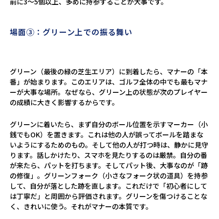
前に3～5個以上、多めに持参することが大事です。
場面③：グリーン上での振る舞い
グリーン（最後の緑の芝生エリア）に到着したら、マナーの「本
番」が始まります。このエリアは、ゴルフ全体の中でも最もマナ
ーが大事な場所。なぜなら、グリーン上の状態が次のプレイヤー
の成績に大きく影響するからです。
グリーンに着いたら、まず自分のボール位置を示すマーカー（小
銭でもOK）を置きます。これは他の人が誤ってボールを踏まな
いようにするためのもの。そして他の人が打つ時は、静かに見守
ります。話しかけたり、スマホを見たりするのは厳禁。自分の番
が来たら、パットを打ちます。そしてパット後、大事なのが「跡
の修復」。グリーンフォーク（小さなフォーク状の道具）を持参
して、自分が落とした跡を直します。これだけで「初心者にして
は丁寧だ」と周囲から評価されます。グリーンを傷つけることな
く、きれいに使う。それがマナーの本質です。