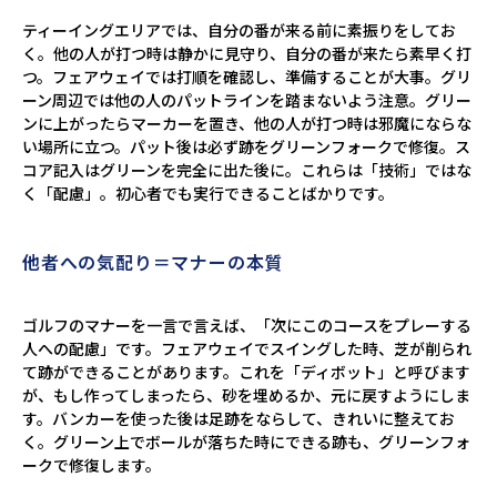
ティーイングエリアでは、自分の番が来る前に素振りをしてお
く。他の人が打つ時は静かに見守り、自分の番が来たら素早く打
つ。フェアウェイでは打順を確認し、準備することが大事。グリ
ーン周辺では他の人のパットラインを踏まないよう注意。グリー
ンに上がったらマーカーを置き、他の人が打つ時は邪魔にならな
い場所に立つ。パット後は必ず跡をグリーンフォークで修復。ス
コア記入はグリーンを完全に出た後に。これらは「技術」ではな
く「配慮」。初心者でも実行できることばかりです。
他者への気配り＝マナーの本質
ゴルフのマナーを一言で言えば、「次にこのコースをプレーする
人への配慮」です。フェアウェイでスイングした時、芝が削られ
て跡ができることがあります。これを「ディボット」と呼びます
が、もし作ってしまったら、砂を埋めるか、元に戻すようにしま
す。バンカーを使った後は足跡をならして、きれいに整えてお
く。グリーン上でボールが落ちた時にできる跡も、グリーンフォ
ークで修復します。