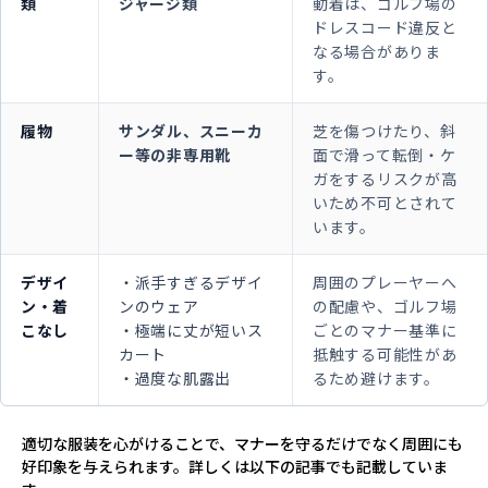
類
ジャージ類
動着は、ゴルフ場の
ドレスコード違反と
なる場合がありま
す。
履物
サンダル、スニーカ
芝を傷つけたり、斜
ー等の非専用靴
面で滑って転倒・ケ
ガをするリスクが高
いため不可とされて
います。
デザイ
・派手すぎるデザイ
周囲のプレーヤーへ
ン・着
ンのウェア
の配慮や、ゴルフ場
こなし
・極端に丈が短いス
ごとのマナー基準に
カート
抵触する可能性があ
・過度な肌露出
るため避けます。
適切な服装を心がけることで、マナーを守るだけでなく周囲にも
好印象を与えられます。詳しくは以下の記事でも記載していま